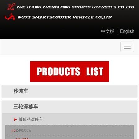
中文版
l
English
Toggl
naviga
沙滩车
三轮漂移车
轴传动漂移车
>>
24v200w